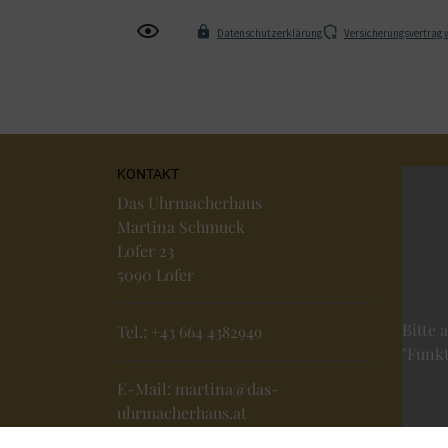
Datenschutzerklärung
Versicherungsvertrag 
KONTAKT
Das Uhrmacherhaus
Martina Schmuck
Lofer 23
5090 Lofer
Bitte 
Tel.:
+43 664 4382949
"Funkt
E-Mail:
martina@das-
uhrmacherhaus.at