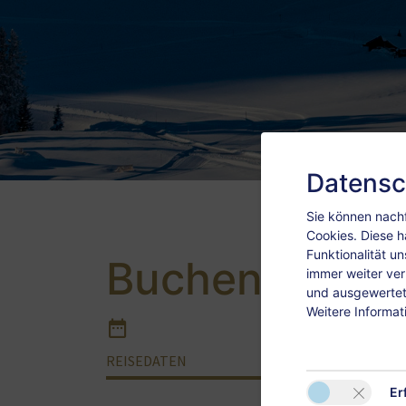
Datensc
Sie können nachf
Cookies. Diese h
Funktionalität u
Buchen
immer weiter ve
und ausgewertet.
Weitere Informat
REISEDATEN
APPAR
Er