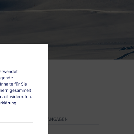
verwendet
legende
nhalte für Sie
chern gesammelt
zeit widerrufen.
rklärung
.
PERSÖNLICHE ANGABEN