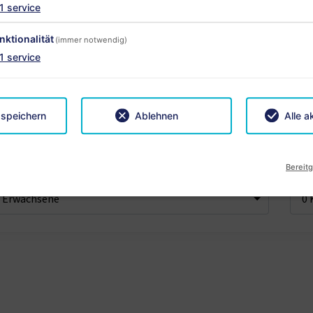
1
service
nktionalität
(immer notwendig)
1
service
ise
6 Nächte
App
-
+
 speichern
Ablehnen
Alle a
achsene
Kind
Bereitg