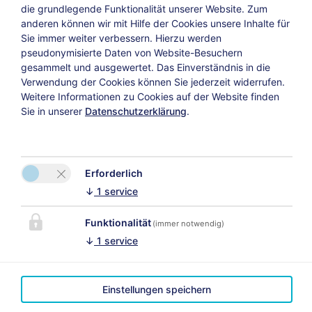
die grundlegende Funktionalität unserer Website. Zum
anderen können wir mit Hilfe der Cookies unsere Inhalte für
Sie immer weiter verbessern. Hierzu werden
pseudonymisierte Daten von Website-Besuchern
Weiter
gesammelt und ausgewertet. Das Einverständnis in die
Verwendung der Cookies können Sie jederzeit widerrufen.
Weitere Informationen zu Cookies auf der Website finden
Sie in unserer
Datenschutzerklärung
.
Datenschutzerklärung
Versicherungsvertrag widerrufen
Erforderlich
↓
1
service
Funktionalität
(immer notwendig)
KONTAKT
↓
1
service
Das Uhrmacherhaus
Martina Schmuck
Bitte aktivieren Sie in den
Lofer 23
Cookie Einstellungen die
Einstellungen speichern
5090 Lofer
Option "Funktionalität"